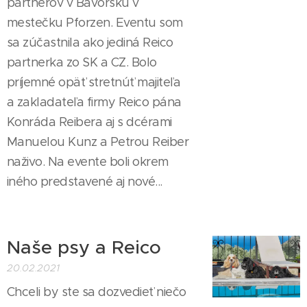
partnerov v Bavorsku v
mestečku Pforzen. Eventu som
sa zúčastnila ako jediná Reico
partnerka zo SK a CZ. Bolo
príjemné opäť stretnúť majiteľa
a zakladateľa firmy Reico pána
Konráda Reibera aj s dcérami
Manuelou Kunz a Petrou Reiber
naživo. Na evente boli okrem
iného predstavené aj nové...
Naše psy a Reico
20.02.2021
Chceli by ste sa dozvedieť niečo